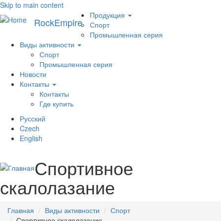
Skip to main content
Меню
Продукция
RockEmpire
Спорт
Промышленная серия
Виды активности
Спорт
Промышленная серия
Новости
Контакты
Контакты
Где купить
Русский
Toggl
Czech
navig
English
Спортивное
скалолазание
Главная
Виды активности
Спорт
Спортивное скалолазание