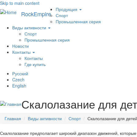
Skip to main content
Меню
Продукция
RockEmpire
Спорт
Промышленная серия
Виды активности
Спорт
Промышленная серия
Новости
Контакты
Контакты
Где купить
Русский
Czech
English
Скалолазание для де
Главная
Виды активности
Спорт
Скалолазание для дете
Скалолазание предполагает широкий диапазон движений, которые 